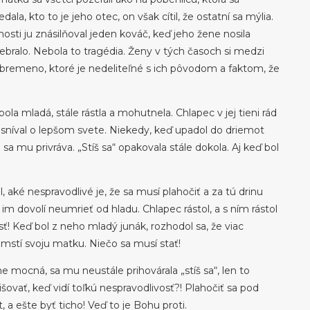
a, kto to je jeho otec, on však cítil, že ostatní sa mýlia.
osti ju znásilňoval jeden kováč, keď jeho žene nosila
nebralo. Nebola to tragédia. Ženy v tých časoch si medzi
 bremeno, ktoré je nedeliteľné s ich pôvodom a faktom, že
 bola mladá, stále rástla a mohutnela. Chlapec v jej tieni rád
bo sníval o lepšom svete. Niekedy, keď upadol do driemot
e sa mu privráva. „Stíš sa“ opakovala stále dokola. Aj keď bol
l, aké nespravodlivé je, že sa musí plahočiť a za tú drinu
im dovolí neumrieť od hladu. Chlapec rástol, a s ním rástol
sť! Keď bol z neho mladý junák, rozhodol sa, že viac
omstí svoju matku. Niečo sa musí stať!
ne mocná, sa mu neustále prihovárala „stíš sa“, len to
šovať, keď vidí toľkú nespravodlivosť?! Plahočiť sa pod
 a ešte byť ticho! Veď to je Bohu proti.