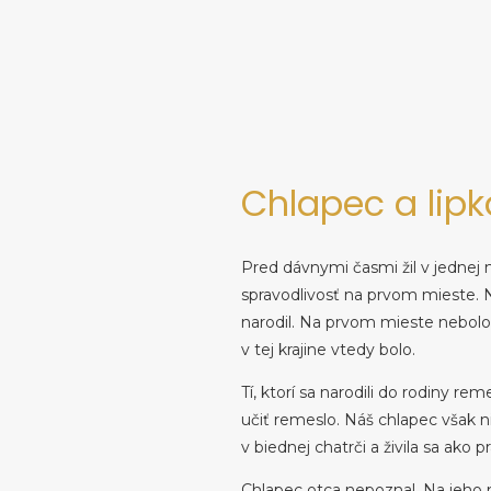
Chlapec a lipk
Pred dávnymi časmi žil v jednej ne
spravodlivosť na prvom mieste. N
narodil. Na prvom mieste nebolo a
v tej krajine vtedy bolo.
Tí, ktorí sa narodili do rodiny re
učiť remeslo. Náš chlapec však ni
v biednej chatrči a živila sa ako p
Chlapec otca nepoznal. Na jeho m