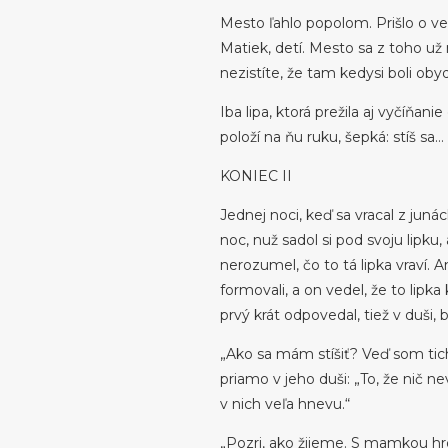
Mesto ľahlo popolom. Prišlo o v
Matiek, detí. Mesto sa z toho už 
nezistíte, že tam kedysi boli obyd
Iba lipa, ktorá prežila aj vyčíňani
položí na ňu ruku, šepká: stíš sa…
KONIEC II
Jednej noci, keď sa vracal z juná
noc, nuž sadol si pod svoju lipku, 
nerozumel, čo to tá lipka vraví. A
formovali, a on vedel, že to lipk
prvý krát odpovedal, tiež v duši, b
„Ako sa mám stíšiť? Veď som tich
priamo v jeho duši: „To, že nič ne
v nich veľa hnevu.“
„Pozri, ako žijeme. S mamkou hr