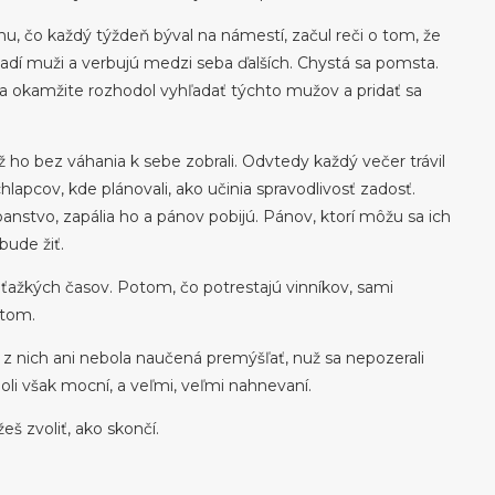
u, čo každý týždeň býval na námestí, začul reči o tom, že
dí muži a verbujú medzi seba ďalších. Chystá sa pomsta.
 sa okamžite rozhodol vyhľadať týchto mužov a pridať sa
 ho bez váhania k sebe zobrali. Odvtedy každý večer trávil
lapcov, kde plánovali, ako učinia spravodlivosť zadosť.
panstvo, zapália ho a pánov pobijú. Pánov, ktorí môžu sa ich
bude žiť.
c ťažkých časov. Potom, čo potrestajú vinníkov, sami
stom.
a z nich ani nebola naučená premýšľať, nuž sa nepozerali
Boli však mocní, a veľmi, veľmi nahnevaní.
š zvoliť, ako skončí.