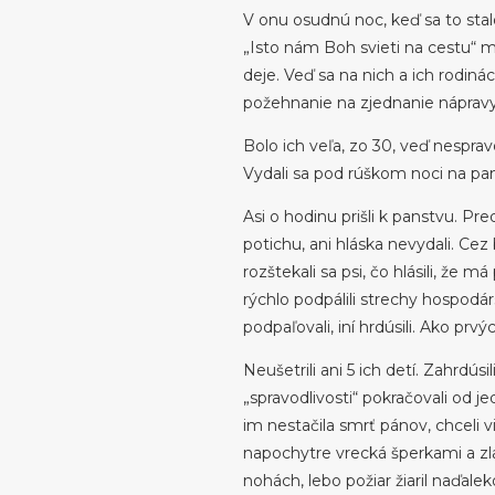
V onu osudnú noc, keď sa to stalo
„Isto nám Boh svieti na cestu“ my
deje. Veď sa na nich a ich rodiná
požehnanie na zjednanie nápravy
Bolo ich veľa, zo 30, veď nespra
Vydali sa pod rúškom noci na panst
Asi o hodinu prišli k panstvu. Pred 
potichu, ani hláska nevydali. Cez 
rozštekali sa psi, čo hlásili, že 
rýchlo podpálili strechy hospodár
podpaľovali, iní hrdúsili. Ako pr
Neušetrili ani 5 ich detí. Zahrdúsi
„spravodlivosti“ pokračovali od 
im nestačila smrť pánov, chceli v
napochytre vrecká šperkami a zla
nohách, lebo požiar žiaril naďaleko