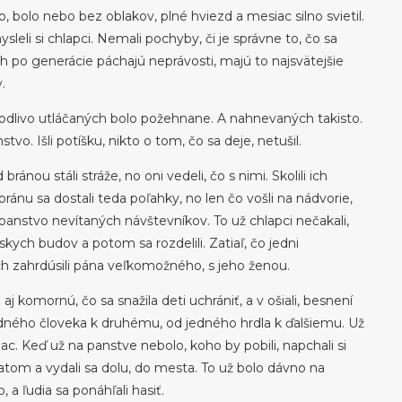
, bolo nebo bez oblakov, plné hviezd a mesiac silno svietil.
sleli si chlapci. Nemali pochyby, či je správne to, čo sa
ch po generácie páchajú neprávosti, majú to najsvätejšie
.
vodlivo utláčaných bolo požehnane. A nahnevaných takisto.
vo. Išli potíšku, nikto o tom, čo sa deje, netušil.
bránou stáli stráže, no oni vedeli, čo s nimi. Skolili ich
bránu sa dostali teda poľahky, no len čo vošli na nádvorie,
má panstvo nevítaných návštevníkov. To už chlapci nečakali,
skych budov a potom sa rozdelili. Zatiaľ, čo jedni
vých zahrdúsili pána veľkomožného, s jeho ženou.
li aj komornú, čo sa snažila deti uchrániť, a v ošiali, besnení
jedného človeka k druhému, od jedného hrdla k ďalšiemu. Už
iac. Keď už na panstve nebolo, koho by pobili, napchali si
tom a vydali sa dolu, do mesta. To už bolo dávno na
, a ľudia sa ponáhľali hasiť.