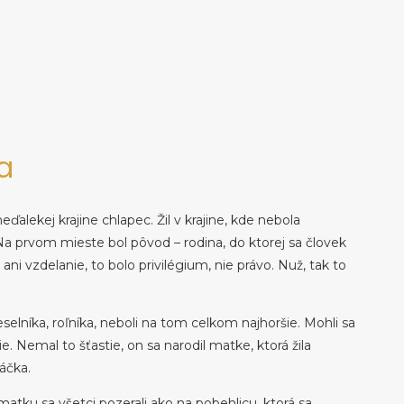
a
ďalekej krajine chlapec. Žil v krajine, kde nebola
a prvom mieste bol pôvod – rodina, do ktorej sa človek
ni vzdelanie, to bolo privilégium, nie právo. Nuž, tak to
meselníka, roľníka, neboli na tom celkom najhoršie. Mohli sa
e. Nemal to šťastie, on sa narodil matke, ktorá žila
ráčka.
atku sa všetci pozerali ako na pobehlicu, ktorá sa