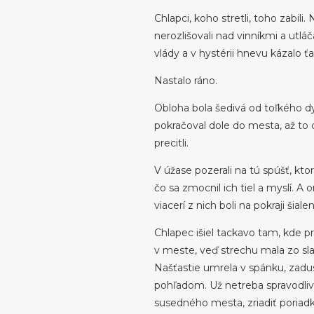
Chlapci, koho stretli, toho zabil
nerozlišovali nad vinníkmi a utl
vlády a v hystérii hnevu kázalo ťa
Nastalo ráno.
Obloha bola šedivá od toľkého dy
pokračoval dole do mesta, až to 
precitli.
V úžase pozerali na tú spúšť, ktore
čo sa zmocnil ich tiel a myslí. A o
viacerí z nich boli na pokraji šial
Chlapec išiel tackavo tam, kde pr
v meste, veď strechu mala zo sl
Našťastie umrela v spánku, zadu
pohľadom. Už netreba spravodlivo
susedného mesta, zriadiť poriadk