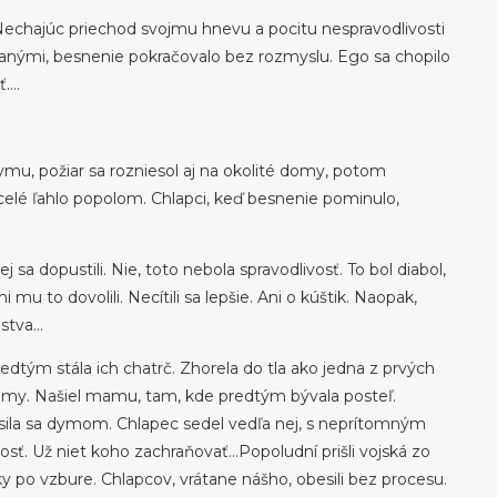
i. Nechajúc priechod svojmu hnevu a pocitu nespravodlivosti
áčanými, besnenie pokračovalo bez rozmyslu. Ego sa chopilo
ť….
mu, požiar sa rozniesol aj na okolité domy, potom
celé ľahlo popolom. Chlapci, keď besnenie pominulo,
j sa dopustili. Nie, toto nebola spravodlivosť. To bol diabol,
ni mu to dovolili. Necítili sa lepšie. Ani o kúštik. Naopak,
enstva…
edtým stála ich chatrč. Zhorela do tla ako jedna z prvých
amy. Našiel mamu, tam, kde predtým bývala posteľ.
sila sa dymom. Chlapec sedel vedľa nej, s neprítomným
sť. Už niet koho zachraňovať…Popoludní prišli vojská zo
y po vzbure. Chlapcov, vrátane nášho, obesili bez procesu.