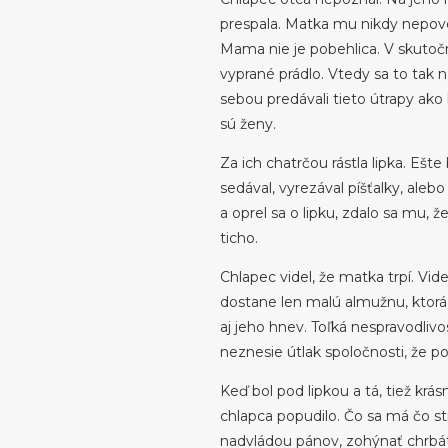
prespala. Matka mu nikdy nepovedal
Mama nie je pobehlica. V skutočn
vyprané prádlo. Vtedy sa to tak 
sebou predávali tieto útrapy ako
sú ženy.
Za ich chatrčou rástla lipka. Ešte
sedával, vyrezával píšťalky, ale
a oprel sa o lipku, zdalo sa mu, ž
ticho.
Chlapec videl, že matka trpí. Vide
dostane len malú almužnu, ktorá 
aj jeho hnev. Toľká nespravodlivo
neznesie útlak spoločnosti, že p
Keď bol pod lipkou a tá, tiež krás
chlapca popudilo. Čo sa má čo sti
nadvládou pánov, zohýnať chrbát,