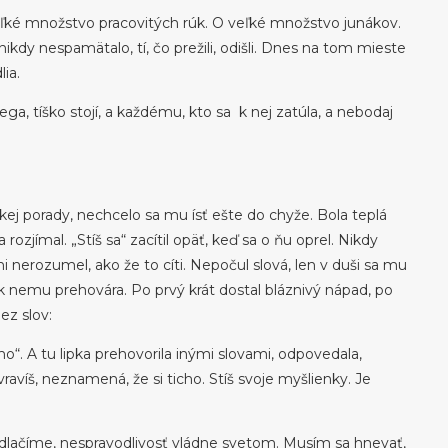
eľké množstvo pracovitých rúk. O veľké množstvo junákov.
nikdy nespamätalo, tí, čo prežili, odišli. Dnes na tom mieste
lia.
e ega, tíško stojí, a každému, kto sa k nej zatúla, a nebodaj
ckej porady, nechcelo sa mu ísť ešte do chyže. Bola teplá
a rozjímal. „Stíš sa“ zacítil opäť, keď sa o ňu oprel. Nikdy
ni nerozumel, ako že to cíti. Nepočul slová, len v duši sa mu
a k nemu prehovára. Po prvý krát dostal bláznivý nápad, po
ez slov:
o“. A tu lipka prehovorila inými slovami, odpovedala,
vravíš, neznamená, že si ticho. Stíš svoje myšlienky. Je
dlačíme, nespravodlivosť vládne svetom. Musím sa hnevať,