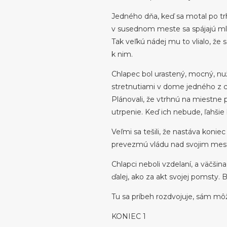
Jedného dňa, keď sa motal po trh
v susednom meste sa spájajú mla
Tak veľkú nádej mu to vlialo, že
k nim.
Chlapec bol urastený, mocný, nuž
stretnutiami v dome jedného z ch
Plánovali, že vtrhnú na miestne 
utrpenie. Keď ich nebude, ľahšie 
Veľmi sa tešili, že nastáva konie
prevezmú vládu nad svojim me
Chlapci neboli vzdelaní, a väčšin
ďalej, ako za akt svojej pomsty. 
Tu sa príbeh rozdvojuje, sám môže
KONIEC 1