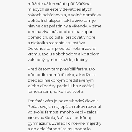
môžete už len vrátiť späť. Väčšina
mladých sa ešte v deväťdesiatych
rokoch odsťahovala, a voľné domčeky
pokúpili chalupári, takže živo tam je
hlavne cez prázdniny a víkendy. V zime
dedina zíva prázdnotou. Iba zopár
domácich, čo ostali pracovať v hore
a niekoľko stareniek tu ostáva.
Dokonca tam pred pár rokmi zavreli
krčmu, spolu s obchodom a kostolom
základný symbol každej dediny.
Pred časom tam presídlili farára. Do
dôchodku nemá ďaleko, a keďže sa
znepáčil niekoľkým predstaveným
z jeho diecézy, preložili ho z väčšej
farnosti sem, na koniec sveta.
Ten farár vám je pozoruhodný človek.
Počas svojich najlepších rokov rozvinul
vo svojej farnosti mnoho vecí – založil
cirkevnú školu, škôlku a neskôr aj
gymnázium. Zveľadil cirkevné majetky
a do celej farnosti sa mu podarilo