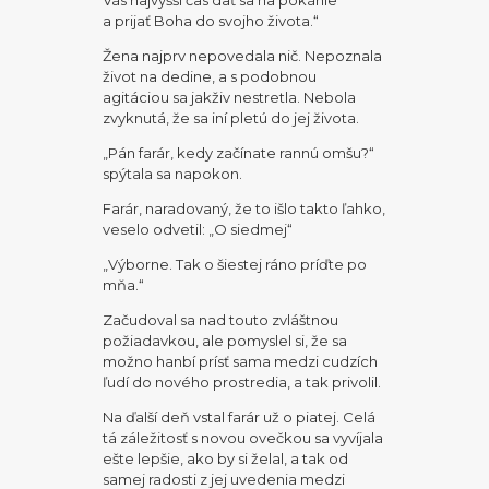
a prijať Boha do svojho života.“
Žena najprv nepovedala nič. Nepoznala
život na dedine, a s podobnou
agitáciou sa jakživ nestretla. Nebola
zvyknutá, že sa iní pletú do jej života.
„Pán farár, kedy začínate rannú omšu?“
spýtala sa napokon.
Farár, naradovaný, že to išlo takto ľahko,
veselo odvetil: „O siedmej“
„Výborne. Tak o šiestej ráno príďte po
mňa.“
Začudoval sa nad touto zvláštnou
požiadavkou, ale pomyslel si, že sa
možno hanbí prísť sama medzi cudzích
ľudí do nového prostredia, a tak privolil.
Na ďalší deň vstal farár už o piatej. Celá
tá záležitosť s novou ovečkou sa vyvíjala
ešte lepšie, ako by si želal, a tak od
samej radosti z jej uvedenia medzi