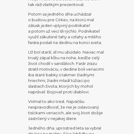
tak rád všetkým prezentoval.
Potom sa jedného dňa uchádzal
o budovu pre Cirkev, na ktorú mal
zálusk jeden vplyvný podnikateľ
a potom už veci šli rýchlo. Podnikateľ
využil zákulisné ťahy a vzťahy a milého
farára poslali na dedinu na konci sveta.
Už bol starší, síl mu ubúdalo. Naviac mal
trvalý zápal kĺbu na nohe, keďže celý
život chodil v sandáloch. Farár zrazu
stratil motiváciu, v dedine boli veriacimi
iba staré babky s takmer žiadnymi
hriechmi, žiadni mladí túžiaci po
slastiach života, ktorých by mohol
naprávať. Bojovať proti diablovi.
Vnímal to ako trest. Najväčšiu
nespravodlivosť, že nie je oslavovaný
tisíckami veriacich, ale svoj život dožije
zastrčený v nejakej diere.
Jedného dňa, uprostred leta sa vybral
do lesa na maliny. Síce lahôdky na