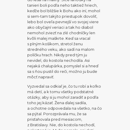
tanieri boli podľa neho taktiež hriech,
keďže bol bližšie k Bohu ako iní, mohol
si sem-tam takýto priestupok dovoliť,
lebo bol oveľa pevnejší vo svojej viere
ako obyčajní veriaci a tak ho diabol
nemohol zviezť na zlé chodníčky len
kvôli malej maškrte. Keď sa vracal
s plným košíkom, stretol ženu
stredného veku, ako sadí na malom
políčku hrach. Nikdy pred tým ju
nevidel, do kostola nechodila. Asi
nejaká chalupárka, pomyslel si a hneď
sa s ňou pustil do reči, možno ju bude
môcť napraviť.
Vyzvedal sa odkiaľ je, čo tu robí a koľko
má detí, a k tomu všetky podstatné
otázky, aby si ju mohol zaradiť a podľa
toho jej kázať. Žena ďalej sadila,
a ochotne odpovedala na všetko, na čo
sa pýtal. Porozprávala mu, že sa
prisťahovala pred mesiacom,
z Bratislavy. Nie, do kostola nechodí,