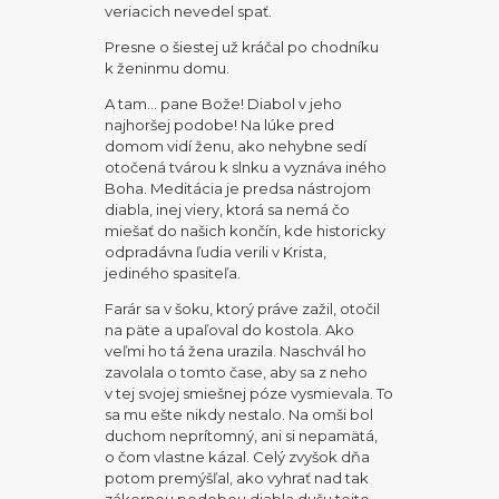
veriacich nevedel spať.
Presne o šiestej už kráčal po chodníku
k ženinmu domu.
A tam… pane Bože! Diabol v jeho
najhoršej podobe! Na lúke pred
domom vidí ženu, ako nehybne sedí
otočená tvárou k slnku a vyznáva iného
Boha. Meditácia je predsa nástrojom
diabla, inej viery, ktorá sa nemá čo
miešať do našich končín, kde historicky
odpradávna ľudia verili v Krista,
jediného spasiteľa.
Farár sa v šoku, ktorý práve zažil, otočil
na päte a upaľoval do kostola. Ako
veľmi ho tá žena urazila. Naschvál ho
zavolala o tomto čase, aby sa z neho
v tej svojej smiešnej póze vysmievala. To
sa mu ešte nikdy nestalo. Na omši bol
duchom neprítomný, ani si nepamätá,
o čom vlastne kázal. Celý zvyšok dňa
potom premýšľal, ako vyhrať nad tak
zákernou podobou diabla dušu tejto