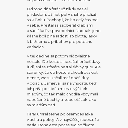
Od toho dňa farár už nikdy nešiel
príkladom. Už netrpel v snahe priblížiť
sa k Bohu. Pochopil, že ho celý čas mal
v sebe. Prestal sa zaoberať diablami
a súdiť ľudí v spovedelnici. Naopak, jeho
kázne boli plné radosti zo života, lásky
k blížnemu a príbehov pre potechu
veriacich.
V tej dedine sa potom nič zvláštne
nestalo. Do kostola nezačali prúdiť davy
ľudí, ani sa z farára nestal slávny guru. Ale
starenky, čo do kostola chodili dvakrát
denne, zrazu začali mať opäť iskry
v očiach. Usmievali sa na vnúčatá, keď
ich prišli pozrieť a miesto výčitiek
mladým, čo tak málo chodila vždy mali
napečené buchty a kopu otázok, ako
sa mladým darí.
Farár umrel tesne po osemdesiatke
v tichu a pokoji. A v najväčšej radosti, že
našiel Boha ešte počas svojho života.