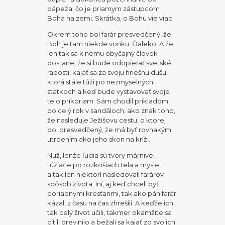
pápeža, čo je priamym zástupcom
Boha na zemi. Skrátka, o Bohu vie viac.
Okrem toho bol farár presvedčený, že
Boh je tam niekde vonku. Ďaleko. A že
len tak sa k nemu obyčajný človek
dostane, že si bude odopierať svetské
radosti, kajať sa za svoju hriešnu dušu,
ktorá stále túži po nezmyselných
statkoch a keď bude vystavovať svoje
telo príkoriam. Sám chodil príkladom
po celý rok v sandáloch, ako znak toho,
že nasleduje Ježišovu cestu, o ktorej
bol presvedčený, že má byť rovnakým
utrpením ako jeho skon na kríži.
Nuž, lenže ľudia sú tvory márnivé,
túžiace po rozkošiach tela a mysle,
a tak len niektorí nasledovali farárov
spôsob života. Iní, aj keď chceli byť
poriadnymi kresťanmi, tak ako pán farár
kázal, z času na čas zhrešili. A keďže ich
tak celý život učili, takmer okamžite sa
cítili previnilo a bežali sa kajať zo svojich