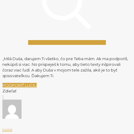
„Milá Duša, darujem Ti všetko, čo pre Teba mám. Ak ma podporíš,
nekúpiš si viac. No prispeješ k tomu, aby tieto texty inšpirovali
čoraz viac ľudí. A aby Duša v mojom tele zažila, aké je to byť
spisovateľkou. Ďakujem Ti.
PODPORIŤ LUCIU
Zdieľať
1
Lucia