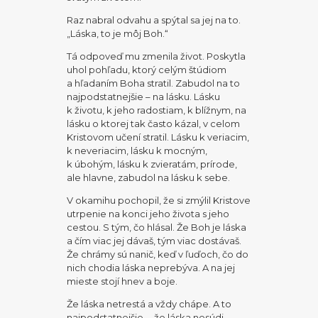
Raz nabral odvahu a spýtal sa jej na to.
„Láska, to je môj Boh.“
Tá odpoveď mu zmenila život. Poskytla
uhol pohľadu, ktorý celým štúdiom
a hľadaním Boha stratil. Zabudol na to
najpodstatnejšie – na lásku. Lásku
k životu, k jeho radostiam, k blížnym, na
lásku o ktorej tak často kázal, v celom
Kristovom učení stratil. Lásku k veriacim,
k neveriacim, lásku k mocným,
k úbohým, lásku k zvieratám, prírode,
ale hlavne, zabudol na lásku k sebe.
V okamihu pochopil, že si zmýlil Kristove
utrpenie na konci jeho života s jeho
cestou. S tým, čo hlásal. Že Boh je láska
a čím viac jej dávaš, tým viac dostávaš.
Že chrámy sú nanič, keď v ľuďoch, čo do
nich chodia láska neprebýva. A na jej
mieste stojí hnev a boje.
Že láska netrestá a vždy chápe. A to
najpodstatnejšie…. že láska nesúdi.