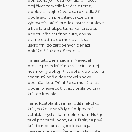
pokrstená je. Muža nemala, ani deti,
svoj život zasvätila kariére a teraz,
v polovici svojho života sa rozhodla žiť
podľa svojich predstáv, takže dala
výpoveď v práci, predala byt v Bratislave
a kúpila si chalupu tu, na konci sveta.
K tomu ešte terénne auto, aby sa
v zime dostala do mesta a ak sa
uskromní, zo zarobených peňazí
dokáže žiť až do dôchodku.
Farára táto žena zaujala. Nevedel
presne povedať čím, avšak cítil pri nej
nesmierny pokoj. Prisadol si k políčku na
spadnutý peň a debatoval s novou
dedinčankou. Dúfal, že sa mu už dnes
podarí presvedčiť ju, aby prišla po prvý
krát do kostola.
Tému kostola skúšal nahodiť niekoľko
krát, no žena sa vždy pri odpovedi
zatúlala myšlienkami úplne inam. Nuž, je
taká pochabá, pomyslel si farár, na prvý
krát to nechám tak, do kostola ju
zavolám inokedy. Žena ponúkla hosťa