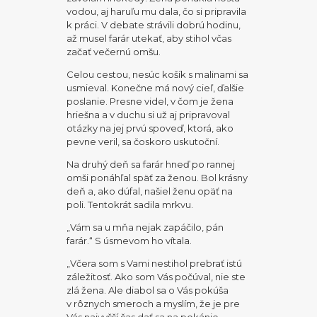
vodou, aj haruľu mu dala, čo si pripravila
k práci. V debate strávili dobrú hodinu,
až musel farár utekať, aby stihol včas
začať večernú omšu.
Celou cestou, nesúc košík s malinami sa
usmieval. Konečne má nový cieľ, ďalšie
poslanie. Presne videl, v čom je žena
hriešna a v duchu si už aj pripravoval
otázky na jej prvú spoveď, ktorá, ako
pevne veril, sa čoskoro uskutoční.
Na druhý deň sa farár hneď po rannej
omši ponáhľal späť za ženou. Bol krásny
deň a, ako dúfal, našiel ženu opäť na
poli. Tentokrát sadila mrkvu.
„Vám sa u mňa nejak zapáčilo, pán
farár.“ S úsmevom ho vítala.
„Včera som s Vami nestihol prebrať istú
záležitosť. Ako som Vás počúval, nie ste
zlá žena. Ale diabol sa o Vás pokúša
v rôznych smeroch a myslím, že je pre
Vás najvyšší čas dať sa na pokánie