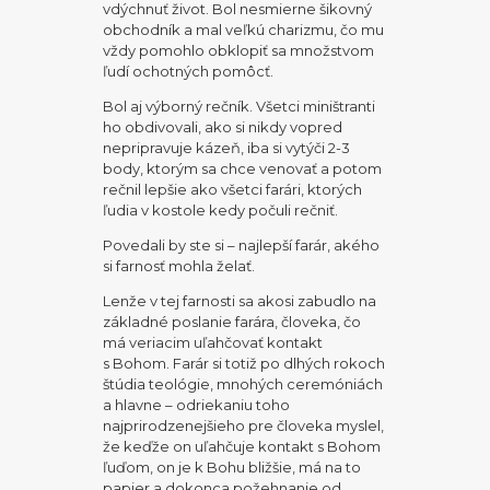
vdýchnuť život. Bol nesmierne šikovný
obchodník a mal veľkú charizmu, čo mu
vždy pomohlo obklopiť sa množstvom
ľudí ochotných pomôcť.
Bol aj výborný rečník. Všetci miništranti
ho obdivovali, ako si nikdy vopred
nepripravuje kázeň, iba si vytýči 2-3
body, ktorým sa chce venovať a potom
rečnil lepšie ako všetci farári, ktorých
ľudia v kostole kedy počuli rečniť.
Povedali by ste si – najlepší farár, akého
si farnosť mohla želať.
Lenže v tej farnosti sa akosi zabudlo na
základné poslanie farára, človeka, čo
má veriacim uľahčovať kontakt
s Bohom. Farár si totiž po dlhých rokoch
štúdia teológie, mnohých ceremóniách
a hlavne – odriekaniu toho
najprirodzenejšieho pre človeka myslel,
že keďže on uľahčuje kontakt s Bohom
ľuďom, on je k Bohu bližšie, má na to
papier a dokonca požehnanie od