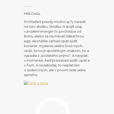
………..
Milá Duša,
Pri hľadaní pravdy možno aj Ty narazíš
na túto skúšku. Skúšku, či stojíš ozaj
v prúdení energie čo pochádza od
Boha, alebo sa nechávaš zlákať hrou
ega. Akonáhle začneš opäť súdiť
konanie, myslenie alebo život iných,
vedz, že to je spoľahlivým znakom, že si
vypadla z „božského príjmu“. A naopak,
v momente, keď prestaneš súdiť, opäť si
v ňom. A nezabúdaj, to neplatí len
o súdení iných, ale v prvom rade seba
samého.