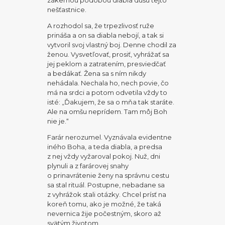
nešťastnice.
A rozhodol sa, že trpezlivosť ruže
prináša a on sa diabla nebojí, a tak si
vytvoril svoj vlastný boj. Denne chodil za
ženou. Vysvetľovať, prosiť, vyhrážať sa
jej peklom a zatratením, presviedčať
a bedákať. Žena sa s ním nikdy
nehádala. Nechala ho, nech povie, čo
má na srdci a potom odvetila vždy to
isté: „Ďakujem, že sa o mňa tak staráte.
Ale na omšu neprídem. Tam môj Boh
nie je.“
Farár nerozumel. Vyznávala evidentne
iného Boha, a teda diabla, a predsa
z nej vždy vyžaroval pokoj. Nuž, dni
plynuli a z farárovej snahy
o prinavrátenie ženy na správnu cestu
sa stal rituál. Postupne, nebadane sa
z vyhrážok stali otázky. Chcel prísť na
koreň tomu, ako je možné, že taká
nevernica žije počestným, skoro až
svätým životom.