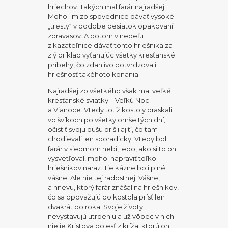
hriechov. Takých mal farár najradšej.
Mohol im zo spovednice dávať vysoké
„tresty“ v podobe desiatok opakovaní
zdravasov. A potom v nedeľu
z kazateľnice dávať tohto hriešnika za
zlý príklad vyťahujúc všetky kresťanské
príbehy, čo zdanlivo potvrdzovali
hriešnosť takéhoto konania.
Najradšej zo všetkého však mal veľké
kresťanské sviatky – Veľkú Noc
a Vianoce. Vtedy totiž kostoly praskali
vo švíkoch po všetky omše tých dní,
očistiť svoju dušu prišli aj tí, čo tam
chodievali len sporadicky. Vtedy bol
farár v siedmom nebi, lebo, ako si to on
vysvetľoval, mohol napraviť toľko
hriešnikov naraz. Tie kázne boli plné
vášne. Ale nie tej radostnej. Vášne,
a hnevu, ktorý farár znášal na hriešnikov,
čo sa opovažujú do kostola prísť len
dvakrát do roka! Svoje životy
nevystavujú utrpeniu a už vôbec v nich
nie je Kristova bolesť z kríža, ktorú on