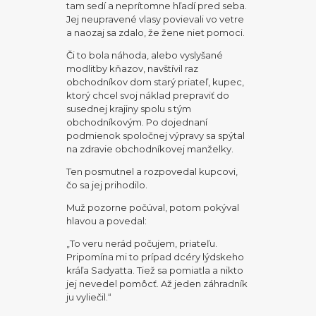
tam sedí a neprítomne hľadí pred seba.
Jej neupravené vlasy povievali vo vetre
a naozaj sa zdalo, že žene niet pomoci.
Či to bola náhoda, alebo vyslyšané
modlitby kňazov, navštívil raz
obchodníkov dom starý priateľ, kupec,
ktorý chcel svoj náklad prepraviť do
susednej krajiny spolu s tým
obchodníkovým. Po dojednaní
podmienok spoločnej výpravy sa spýtal
na zdravie obchodníkovej manželky.
Ten posmutnel a rozpovedal kupcovi,
čo sa jej prihodilo.
Muž pozorne počúval, potom pokýval
hlavou a povedal:
„To veru nerád počujem, priateľu.
Pripomína mi to prípad dcéry lýdskeho
kráľa Sadyatta. Tiež sa pomiatla a nikto
jej nevedel pomôcť. Až jeden záhradník
ju vyliečil.“