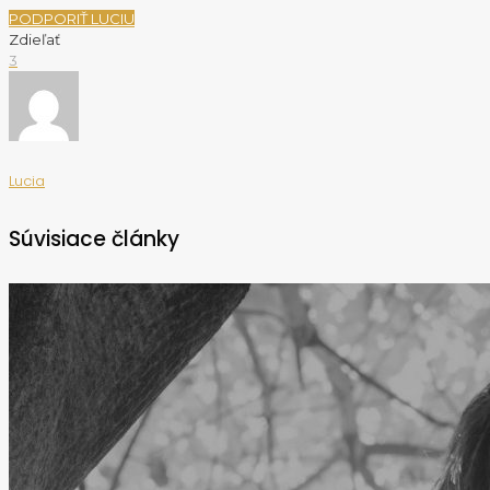
PODPORIŤ LUCIU
Zdieľať
3
Lucia
Súvisiace články