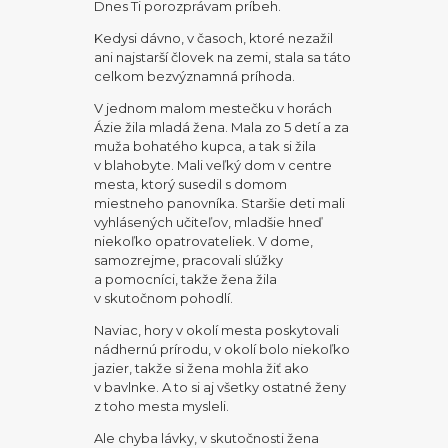
Dnes Ti porozprávam príbeh.
Kedysi dávno, v časoch, ktoré nezažil
ani najstarší človek na zemi, stala sa táto
celkom bezvýznamná príhoda.
V jednom malom mestečku v horách
Ázie žila mladá žena. Mala zo 5 detí a za
muža bohatého kupca, a tak si žila
v blahobyte. Mali veľký dom v centre
mesta, ktorý susedil s domom
miestneho panovníka. Staršie deti mali
vyhlásených učiteľov, mladšie hneď
niekoľko opatrovateliek. V dome,
samozrejme, pracovali slúžky
a pomocníci, takže žena žila
v skutočnom pohodlí.
Naviac, hory v okolí mesta poskytovali
nádhernú prírodu, v okolí bolo niekoľko
jazier, takže si žena mohla žiť ako
v bavlnke. A to si aj všetky ostatné ženy
z toho mesta mysleli.
Ale chyba lávky, v skutočnosti žena