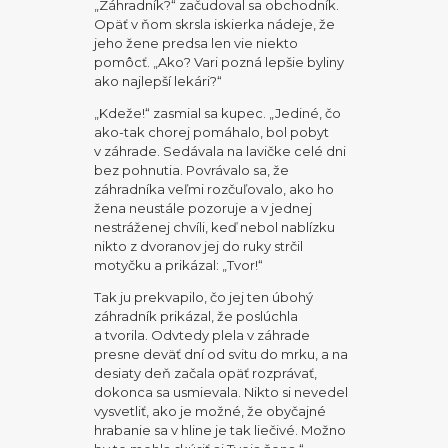
„Záhradník?“ začudoval sa obchodník.
Opäť v ňom skrsla iskierka nádeje, že
jeho žene predsa len vie niekto
pomôcť. „Ako? Vari pozná lepšie byliny
ako najlepší lekári?“
„Kdeže!“ zasmial sa kupec. „Jediné, čo
ako-tak chorej pomáhalo, bol pobyt
v záhrade. Sedávala na lavičke celé dni
bez pohnutia. Povrávalo sa, že
záhradníka veľmi rozčuľovalo, ako ho
žena neustále pozoruje a v jednej
nestráženej chvíli, keď nebol nablízku
nikto z dvoranov jej do ruky strčil
motyčku a prikázal: „Tvor!“
Tak ju prekvapilo, čo jej ten úbohý
záhradník prikázal, že poslúchla
a tvorila. Odvtedy plela v záhrade
presne deväť dní od svitu do mrku, a na
desiaty deň začala opäť rozprávať,
dokonca sa usmievala. Nikto si nevedel
vysvetliť, ako je možné, že obyčajné
hrabanie sa v hline je tak liečivé. Možno