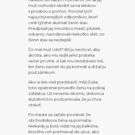
muž rozhodol obrátiť sa na lekárov
s prosbou o pomoc. Povolal tých
najvychýrenejších odborníkov, ktorí
celé týždne skúmali ženin stav.
Predpísali jej množstvo mastí, piluliek,
odvarov, naordinovali niekoľko diét, no
ženin stav sa nezlepšil.
Čo mal muž robiť? Biť ju nechcel, aby
skrotla, ako mu radili jeho priatelia
večer pri víne. A tak mu neostávalo iné,
len ženu zavrieť do jej komnát a držať ju
pod zámkom.
Ako si iste vieš predstaviť, milá Duša,
toto opatrenie priviedlo ženu na pokraj
zúfalstva. Už neverila nikomu, dokonca
služobníctvo podozrievala, že ju chce
otráviť.
Po meste sa začalo povrávať, že
obchodníkova žena sa pomiatla.
Niekedy ju bolo vídať na jej balkóne,
ktorého roh prečnieval do ulice, ako