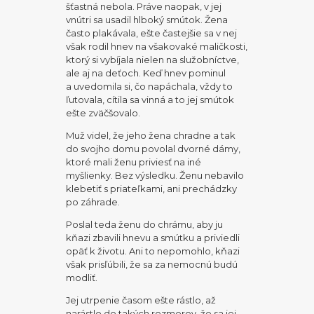
šťastná nebola. Práve naopak, v jej
vnútri sa usadil hlboký smútok. Žena
často plakávala, ešte častejšie sa v nej
však rodil hnev na všakovaké maličkosti,
ktorý si vybíjala nielen na služobníctve,
ale aj na deťoch. Keď hnev pominul
a uvedomila si, čo napáchala, vždy to
ľutovala, cítila sa vinná a to jej smútok
ešte zväčšovalo.
Muž videl, že jeho žena chradne a tak
do svojho domu povolal dvorné dámy,
ktoré mali ženu priviesť na iné
myšlienky. Bez výsledku. Ženu nebavilo
klebetiť s priateľkami, ani prechádzky
po záhrade.
Poslal teda ženu do chrámu, aby ju
kňazi zbavili hnevu a smútku a priviedli
opäť k životu. Ani to nepomohlo, kňazi
však prisľúbili, že sa za nemocnú budú
modliť.
Jej utrpenie časom ešte rástlo, až
narástlo do takých rozmerov, že sa jej