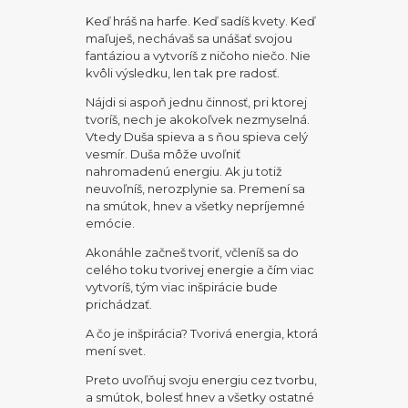
Keď hráš na harfe. Keď sadíš kvety. Keď
maľuješ, nechávaš sa unášať svojou
fantáziou a vytvoríš z ničoho niečo. Nie
kvôli výsledku, len tak pre radosť.
Nájdi si aspoň jednu činnosť, pri ktorej
tvoríš, nech je akokoľvek nezmyselná.
Vtedy Duša spieva a s ňou spieva celý
vesmír. Duša môže uvoľniť
nahromadenú energiu. Ak ju totiž
neuvoľníš, nerozplynie sa. Premení sa
na smútok, hnev a všetky nepríjemné
emócie.
Akonáhle začneš tvoriť, včleníš sa do
celého toku tvorivej energie a čím viac
vytvoríš, tým viac inšpirácie bude
prichádzať.
A čo je inšpirácia? Tvorivá energia, ktorá
mení svet.
Preto uvoľňuj svoju energiu cez tvorbu,
a smútok, bolesť hnev a všetky ostatné