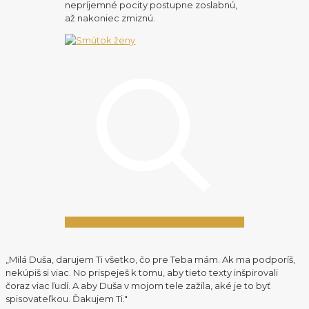
nepríjemné pocity postupne zoslabnú,
až nakoniec zmiznú.
„Milá Duša, darujem Ti všetko, čo pre Teba mám. Ak ma podporíš,
nekúpiš si viac. No prispeješ k tomu, aby tieto texty inšpirovali
čoraz viac ľudí. A aby Duša v mojom tele zažila, aké je to byť
spisovateľkou. Ďakujem Ti."