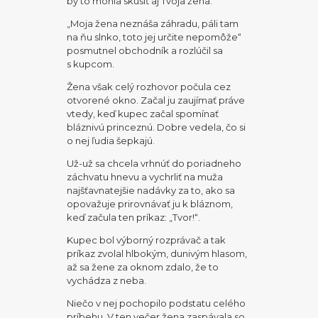
by to mohla skúsiť aj Tvoja žena.“
„Moja žena neznáša záhradu, páli tam
na ňu slnko, toto jej určite nepomôže“
posmutnel obchodník a rozlúčil sa
s kupcom.
Žena však celý rozhovor počula cez
otvorené okno. Začal ju zaujímať práve
vtedy, keď kupec začal spomínať
bláznivú princeznú. Dobre vedela, čo si
o nej ľudia šepkajú.
Už-už sa chcela vrhnúť do poriadneho
záchvatu hnevu a vychrliť na muža
najšťavnatejšie nadávky za to, ako sa
opovažuje prirovnávať ju k bláznom,
keď začula ten príkaz: „Tvor!“.
Kupec bol výborný rozprávač a tak
príkaz zvolal hlbokým, dunivým hlasom,
až sa žene za oknom zdalo, že to
vychádza z neba.
Niečo v nej pochopilo podstatu celého
príbehu. V ten večer žena zaspávala so