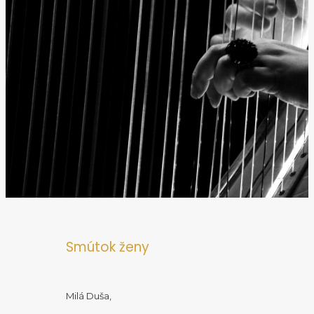
Smútok ženy
Milá Duša,