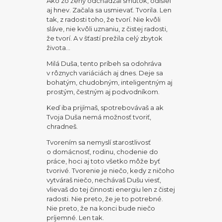
Ako zo ženy odchádzal smútok, odišiel
aj hnev. Začala sa usmievať. Tvorila. Len
tak, z radosti toho, že tvorí. Nie kvôli
sláve, nie kvôli uznaniu, z čistej radosti,
že tvorí. A v šťastí prežila celý zbytok
života…
Milá Duša, tento príbeh sa odohráva
v rôznych variáciách aj dnes. Deje sa
bohatým, chudobným, inteligentným aj
prostým, čestným aj podvodníkom.
Keď iba prijímaš, spotrebovávaš a ak
Tvoja Duša nemá možnosť tvoriť,
chradneš.
Tvorením sa nemyslí starostlivosť
o domácnosť, rodinu, chodenie do
práce, hoci aj toto všetko môže byť
tvorivé. Tvorenie je niečo, kedy z ničoho
vytváraš niečo, nechávaš Dušu viesť,
vlievaš do tej činnosti energiu len z čistej
radosti. Nie preto, že je to potrebné.
Nie preto, že na konci bude niečo
príjemné. Len tak.