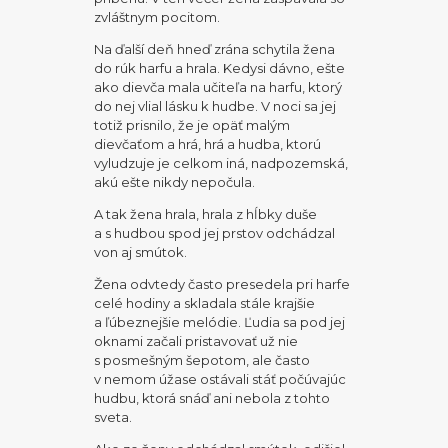
zvláštnym pocitom.
Na ďalší deň hneď zrána schytila žena
do rúk harfu a hrala. Kedysi dávno, ešte
ako dievča mala učiteľa na harfu, ktorý
do nej vlial lásku k hudbe. V noci sa jej
totiž prisnilo, že je opäť malým
dievčaťom a hrá, hrá a hudba, ktorú
vyludzuje je celkom iná, nadpozemská,
akú ešte nikdy nepočula.
A tak žena hrala, hrala z hĺbky duše
a s hudbou spod jej prstov odchádzal
von aj smútok.
Žena odvtedy často presedela pri harfe
celé hodiny a skladala stále krajšie
a ľúbeznejšie melódie. Ľudia sa pod jej
oknami začali pristavovať už nie
s posmešným šepotom, ale často
v nemom úžase ostávali stáť počúvajúc
hudbu, ktorá snáď ani nebola z tohto
sveta.